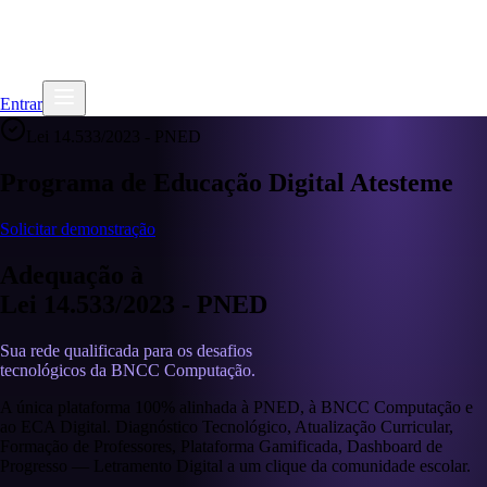
Início
Como Funciona
Parceiros
Blog
Entrar
Lei 14.533/2023 - PNED
Programa de Educação Digital Atesteme
Solicitar demonstração
Adequação à
Lei 14.533/2023 - PNED
Sua rede qualificada para os desafios
tecnológicos da BNCC Computação.
A única plataforma 100% alinhada à PNED, à BNCC Computação e
ao ECA Digital. Diagnóstico Tecnológico, Atualização Curricular,
Formação de Professores, Plataforma Gamificada, Dashboard de
Progresso — Letramento Digital a um clique da comunidade escolar.